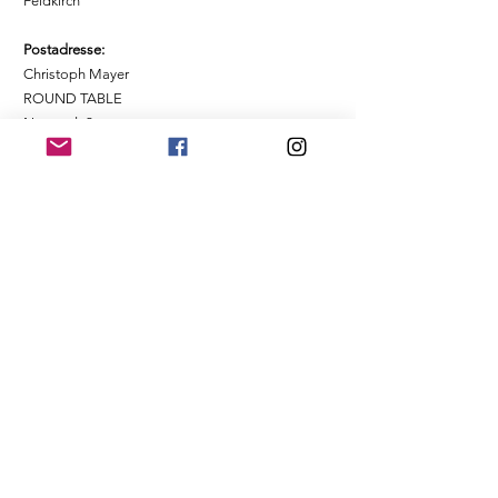
Feldkirch
Postadresse:
Christoph Mayer
ROUND TABLE
Neustadt 2
6800 Feldkirch
Namen eingeben
E-Mail-Adresse eingeben
Betreff eingeben