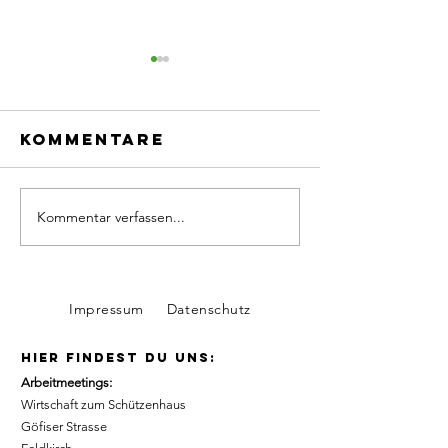
Kommentare
Kommentar verfassen...
Gemeinsam
Mit Herz
Freude
Hand
schenken
Impressum
Datenschutz
hier findest du uns:
Arbeitmeetings:
Wirtschaft zum Schützenhaus
Göfiser Strasse